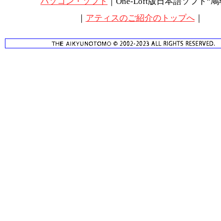
パソコン・ソフト
｜One-Loft版日本語ソフト“鳩
｜
アティスのご紹介のトップへ
｜