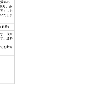
。愛鳩の
り取り、必
係宛）にお
絡いたしま
（必着）
ます。代金
ます。送料
一切お断り