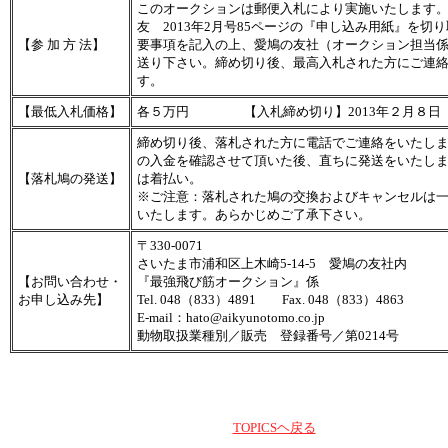
このオークションは郵便入札により実施いたします
友 2013年2月号85ページの『申し込み用紙』を切
【参 加 方 法】
要事項を記入の上、愛鳩の友社（オークション担当
送り下さい。締め切り後、最高入札された方にご連
す。
【最低入札価格】
各５万円 【入札締め切り】2013年２月８日
締め切り後、落札された方に電話でご連絡をいたし
の入金を確認させて頂いた後、直ちに発送をいたし
【落札鳩の発送】
は着払い。
※ご注意：落札された鳩の交換およびキャンセルは
いたします。あらかじめご了承下さい。
〒330-0071
さいたま市浦和区上木崎5-14-5 愛鳩の友社内
【お問い合わせ・
『最強飛び筋オークション』係
お申し込み先】
Tel. 048（833）4891 Fax. 048（833）4863
E-mail：hato@aikyunotomo.co.jp
動物取扱業種別／販売 登録番号／第0214号
TOPICSヘ戻る