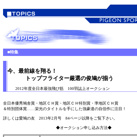
■特集
今、最前線を翔る！
トップフライター厳選の俊鳩が揃う
2012年度全日本最強飛び筋 100羽誌上オークション
全日本優秀鳩舎賞・地区ＣＨ賞・地区ＣＨ特別賞・準地区ＣＨ賞
＆特別団体賞……栄光のタイトルを手にした強豪達の自信作に注目！
詳しくは愛鳩の友 2013年2月号 84ページ以降をご覧下さい。
◆オークション申し込み方法◆