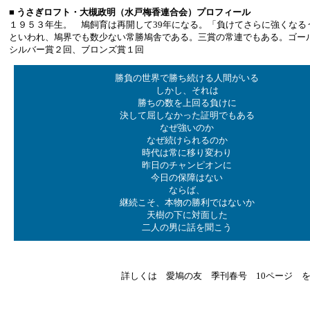
■ うさぎロフト・大槻政明（水戸梅香連合会）プロフィール
１９５３年生。 鳩飼育は再開して39年になる。「負けてさらに強くなる
といわれ、鳩界でも数少ない常勝鳩舎である。三賞の常連でもある。ゴー
シルバー賞２回、ブロンズ賞１回
勝負の世界で勝ち続ける人間がいる
しかし、それは
勝ちの数を上回る負けに
決して屈しなかった証明でもある
なぜ強いのか
なぜ続けられるのか
時代は常に移り変わり
昨日のチャンピオンに
今日の保障はない
ならば、
継続こそ、本物の勝利ではないか
天樹の下に対面した
二人の男に話を聞こう
詳しくは 愛鳩の友 季刊春号 10ページ 