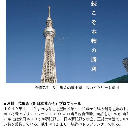
午前7時 及川鳩舎の選手鳩 スカイツリーを旋回
■ 及川 茂鳩舎（新日本連合会）プロフィール
１９４９年生。 生まれも育ちも墨田区業平。10歳から鳩の飼育を始める。
若大将号でプリンスレース１０００キロ当日総合優勝。免許もないのに自
76年には東日本ＣＨで30羽記録し、日本新記録を樹立。三賞の常連で、0
ン賞を受賞している。以来50年あまり、鳩界のトップランナーである。