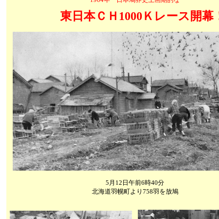
東日本ＣＨ1000Ｋレース開幕
5月12日午前6時40分
北海道羽幌町より758羽を放鳩