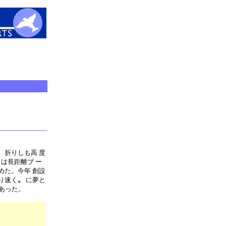
折りしも高 度
は長距離ブ ー
めた。今年 創設
り速く〟 に夢と
あった。