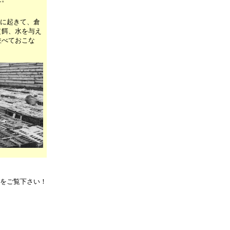
時に起きて、倉
（餌、水を与え
並べておこな
ジをご覧下さい！