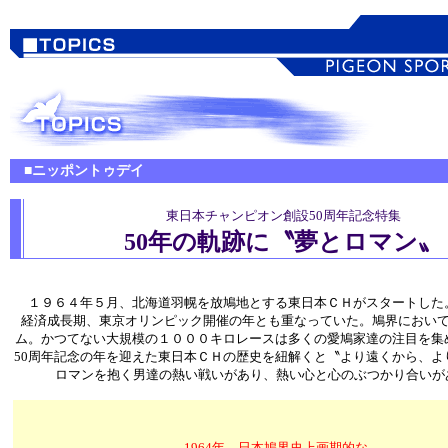
■ニッポントゥデイ
東日本チャンピオン創設50周年記念特集
50年の軌跡に〝夢とロマン〟
１９６４年５月、北海道羽幌を放鳩地とする東日本ＣＨがスタートした。
経済成長期、東京オリンピック開催の年とも重なっていた。鳩界において
ム。かつてない大規模の１０００キロレースは多くの愛鳩家達の注目を集
50周年記念の年を迎えた東日本ＣＨの歴史を紐解くと〝より遠くから、よ
ロマンを抱く男達の熱い戦いがあり、熱い心と心のぶつかり合いが
1964年 日本鳩界史上画期的な