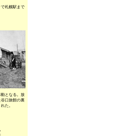
クで札幌駅まで
。
移動となる。放
た谷口旅館の裏
まれた。
る
景。