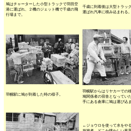
鳩はチャーターした小型トラックで羽田空
千歳に到着後は大型トラッ
港に運ばれ、２機のジェット機で千歳の飛
運ばれ汽車に積み込まれる
行場まで。
羽幌駅からはリヤカーでの
羽幌駅に鳩が到着した時の様子。
鳩関係者の宿舎となってい
手にある倉庫に鳩は運び込
←ジョウロを使って水をや
放鳩者。どこか懐かしい風