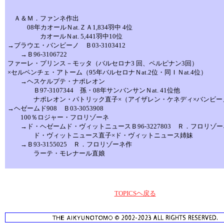
Ａ＆Ｍ．ファンネ作出
08年カオールＮat.ＺＡ1,834羽中 4位
カオールＮat. 5,441羽中10位
→ブラウエ・バンビーノ Ｂ03-3103412
→Ｂ96-3106722
ファーレ・プリンス－モッタ（バルセロナ3 回、ペルピナン3回）
×セルペンチェ・アトーム（95年バルセロナＮat.2位・同ＩＮat.4位）
→ヘスケルプテ・ナポレオン
Ｂ97-3107344 孫・08年サンバンサンＮat. 41位他
ナポレオン・パトリック直子×（アイザレン・ケネディ×バンビー
→ヘゼームド908 Ｂ03-3053908
100％ロジャー・フロリゾーネ
→ド・ヘゼームド・ヴィットニュースＢ96-3227803 Ｒ．フロリゾー
ド・ヴィットニュース直子×ド・ヴィットニュース姉妹
→Ｂ93-3155025 Ｒ．フロリゾーネ作
ラーテ・モレナール直娘
TOPICSヘ戻る