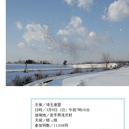
主催／埼玉連盟
日時／3月9日（日）午前7時10分
放鳩地／岩手県滝沢村
天候／晴→晴
参加羽数／11,938羽