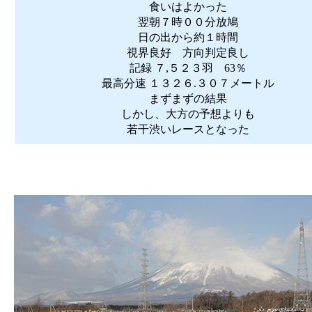
食いはよかった
翌朝７時００分放鳩
日の出から約１時間
視界良好 方向判定良し
記録 ７,５２３羽 63％
最高分速 １３２６.３０７メートル
まずまずの結果
しかし、大方の予想よりも
若干渋いレースとなった