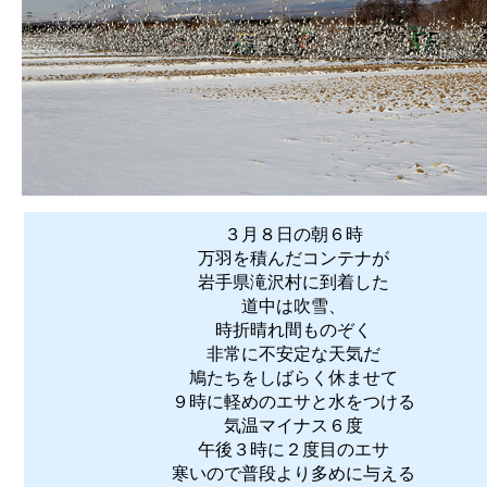
３月８日の朝６時
万羽を積んだコンテナが
岩手県滝沢村に到着した
道中は吹雪、
時折晴れ間ものぞく
非常に不安定な天気だ
鳩たちをしばらく休ませて
９時に軽めのエサと水をつける
気温マイナス６度
午後３時に２度目のエサ
寒いので普段より多めに与える