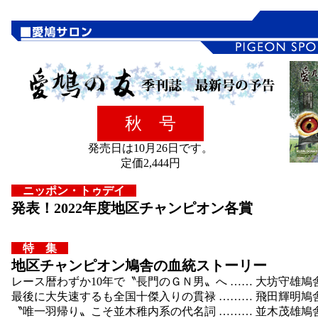
秋 号
発売日は10月26日です。
定価2,444円
ニッポン・トゥデイ
発表！2022年度地区チャンピオン各賞
特 集
地区チャンピオン鳩舎の血統ストーリー
レース暦わずか10年で〝長門のＧＮ男〟へ …… 大坊守雄鳩
最後に大失速するも全国十傑入りの貫禄 ……… 飛田輝明鳩
〝唯一羽帰り〟こそ並木稚内系の代名詞 ……… 並木茂雄鳩