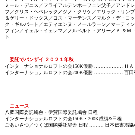
ミール・デニス／フライアルデンホーフェン父子／アンドレ
フ／クリス・ヘベレック／ジノ・クリケ／エリック・リンブ
＆ゲリー・ドックス／ヨス・マーテンス／マルク・デ・コッ
ク・ギルバート／エティエンヌ・メールラーン／マーティン
フィン／イェル・イェレマ／ノルベルト・アリー／Ａ.＆Ｍ.
ト
委託でバンザイ ２０２１年秋
インターナショナルロフトの会150K優勝 ……………… Ｈ
インターナショナルロフトの会200K優勝 ……………… 百
ニュース
八郷国際委託鳩舎・伊賀国際委託鳩舎 日程
インターナショナルロフトの会150K・200K成績&日程
ごあいさつ／つくば国際委託鳩舎 日程 ……… 日本伝書鳩協