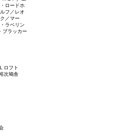
・ロードホ
ルフ／レオ
ク／マー
・ラベリン
・ブラッカー
ＡＬロフト
田裕次鳩舎
会