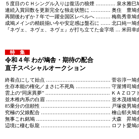
５度目のＣＨシングル入りは復活の狼煙 ………… 泉水雅巳
連続入賞回数を更新完全な独走状態に ………… 奥住 豊鳩
再開後わずか７年で一躍全国区レベルへ ……… 梅島秀章鳩
成鳩メインの精鋭揃い今や安定感は盤石に …… 北口純一鳩
『ネヴェ、ネヴェ、ネヴェ』が打ち立てた金字塔 … 米田幸
特 集
令和４年 わが鳩舎・期待の配合
直子スペシャルオークション
終着点にして始点 ………………………………… 菅谷淳一鳩
生存本能の権化／まさに不死鳥 ………………… 守屋博司鳩
雲上の“同床異夢” ………………………………… ＫＡＺロフ
並木稚内系の白眉 ………………………………… 並木茂雄鳩
85乗分の信頼性 …………………………………… 戸塚俊男鳩
究極の父娘配合 …………………………………… 檜山郁夫鳩
無事これ銘鳩 ……………………………………… 大森 昇鳩
辺境に棲む臥龍 …………………………………… ロフト愛鳩