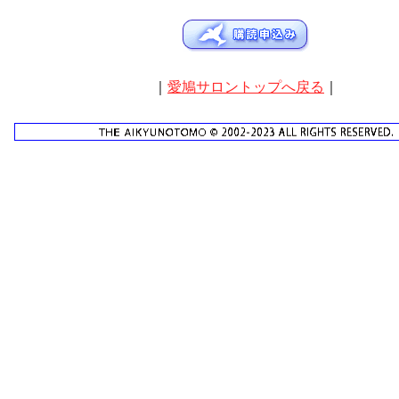
｜
愛鳩サロントップへ戻る
｜